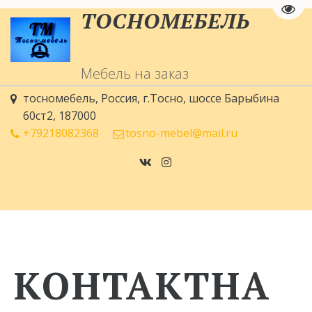
Пере
­­ТОСНОМЕ
БЕ
ЛЬ
Мебель на заказ 
тосномебель
,
Россия
,
г.Тосно
,
шоссе Барыбина
60ст2
,
187000
+79218082368
tosno-mebel@mail.ru
КОНТАКТНА